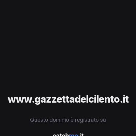
www.gazzettadelcilento.it
Questo dominio è registrato su
catch
me
.it