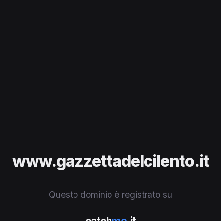
www.gazzettadelcilento.it
Questo dominio è registrato su
catch
me
.it