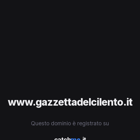
www.gazzettadelcilento.it
Questo dominio è registrato su
catch
me
.it