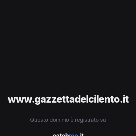
www.gazzettadelcilento.it
Questo dominio è registrato su
catch
me
.it