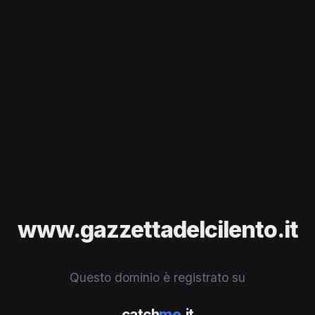
www.gazzettadelcilento.it
Questo dominio è registrato su
catch
me
.it