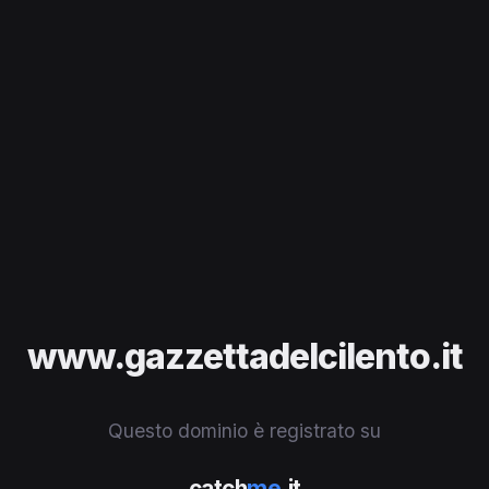
www.gazzettadelcilento.it
Questo dominio è registrato su
catch
me
.it