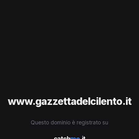
www.gazzettadelcilento.it
Questo dominio è registrato su
catch
me
.it