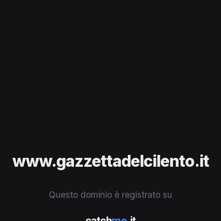
www.gazzettadelcilento.it
Questo dominio è registrato su
catch
me
.it