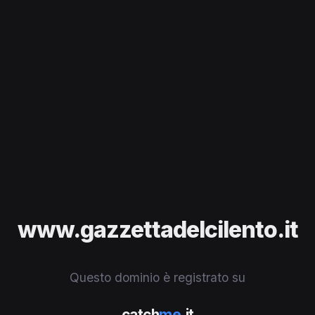
www.gazzettadelcilento.it
Questo dominio è registrato su
catch
me
.it