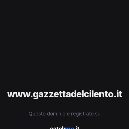
www.gazzettadelcilento.it
Questo dominio è registrato su
catch
me
.it