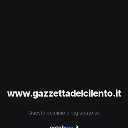
www.gazzettadelcilento.it
Questo dominio è registrato su
catch
me
.it