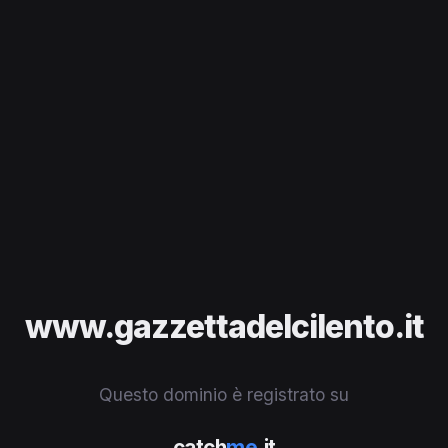
www.gazzettadelcilento.it
Questo dominio è registrato su
catch
me
.it