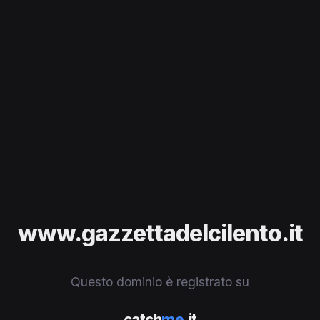
www.gazzettadelcilento.it
Questo dominio è registrato su
catch
me
.it