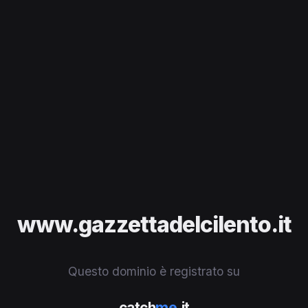
www.gazzettadelcilento.it
Questo dominio è registrato su
catch
me
.it