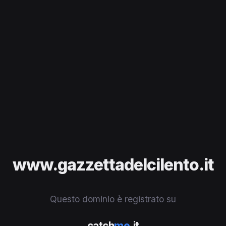
www.gazzettadelcilento.it
Questo dominio è registrato su
catch
me
.it