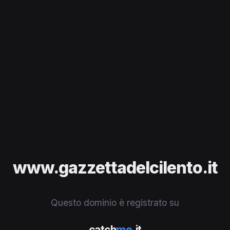
www.gazzettadelcilento.it
Questo dominio è registrato su
catch
me
.it