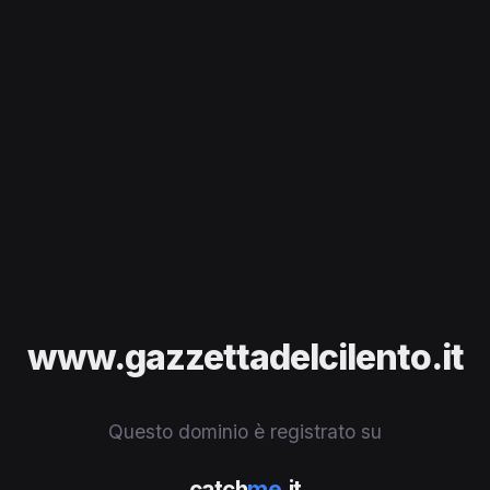
www.gazzettadelcilento.it
Questo dominio è registrato su
catch
me
.it