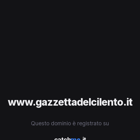
www.gazzettadelcilento.it
Questo dominio è registrato su
catch
me
.it