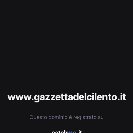
www.gazzettadelcilento.it
Questo dominio è registrato su
catch
me
.it