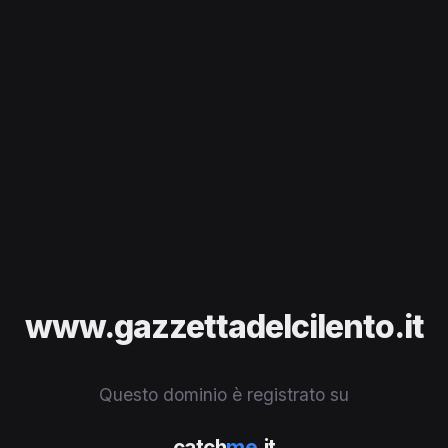
www.gazzettadelcilento.it
Questo dominio è registrato su
catch
me
.it